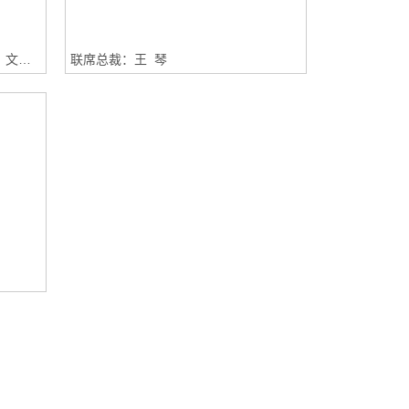
永业行:常务副总裁兼董事会秘书：文云波
联席总裁：王 琴