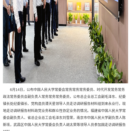
6月14日，公布中国人民大学常委会常务常务常务委员、时代开发常务常务
政法常务委员会副负责人常务常务常务委员，公布总企业总工会副毛泽东、纪委
镇长处纪委镇长、党构造员谭天星领导人员走访调研报告材料组到来永业行，现
地走访调研报告材料政党业务和群众性协定业务的情况。福建省中国人民大学常
委会副负责人、省总企业总工会毛泽东刘雪荣，南京市中国人民大学副负责人陈
新垓，武昌区中国人民大学常委会负责人胡太荣等领导人员参加国走访调研报告