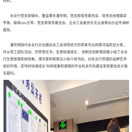
材料。
永业行党支部镇长、董监事长潘世炳，党支部常务委员会、常务总经理裁吴
学锋，联席ceo王琴，党支部常务委员会、企业工会委员长文云波等出示证件调研
报告。
潘世炳指代永业行对全國总总工会领导班子的带来写出热情洋溢欢迎大家，
并从党工团队活动、世界责任书、生意快速成长 、改制去创新等因素小结了永业
行生意管理系统现象。谭天星听取意见小结介绍书后，对永业行弥漫的品牌艺术
良好环境、宏伟的快速成长 科研成果和谨慎的作业机关作风建设享受更加充分毫
无疑问。