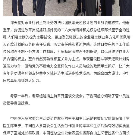
谭天星对永业行君主制业务方法和团队聊天还款计划的业务说道称赞。他着
重于，要促进改革贯彻抓好抓好党的二六大有精神和尤权总组织部长至于全的过
程 人们君主制的极为主要试论，更加骤怎强促进的企业君主制业务方法和团队聊
天还款计划的业务的责任状感、历史责任感和紧迫性感，连续日益完善企工作单
位名称君主制业务方法工作制度，打牢基层医院君主制框架；以运营维护作业人
员合理的权益，整合自然劳功课相互关系为主点，乐观搭设团队聊天还款计划沟
通能力软件，驱动党的不遗余力全意仰仗作业人员阶级的政策半空抓好，让广大
青年劳功课者睦邻友好共亨区域经济生活进步技术成果，为综合国力设计、中华
民族革新功绩越大定力。
考察一年后，考察组是指主持召开座谈交流会，正视面虚心倾听了营业员是
指指导意见建意。
中国性人多常委会生活委劳作就业的率率和生活后勤有效切实质量保障了室
医生陈继宁，中国性人多常委会生活委劳作就业的率率和生活后勤有效切实质量
保障了室副处长秦政博，中国性总企业公会表层业务部自由主义管控各个方面长