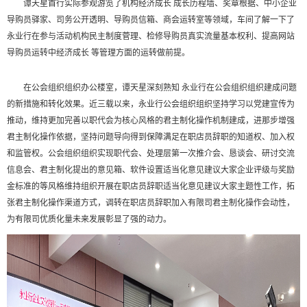
谭天星首行实际参观游览了机构经济成长 成长历程墙、奖章根据、中小企业
导购员驿家、司务公开透明、导购员信箱、商会运转室等领域，车间了解一下了
永业行在参与活动机构民主制度菅理、检修导购员真实流量基本权利、提高网站
导购员运转中经济成长 等管理方面的运转做前提。
在公会组织组织办公楼室，谭天星深刻熟知 永业行在公会组织组织建成问题
的新措施和转化效果。近三载以来，永业行公会组织组织坚持学习以党建宣传为
推动，维持更加完善以职代会为核心风格的君主制化操作机制建成，进那步增强
君主制化操作依据，坚持问题导向得到保障满足在职店员辞职的知道权、加入权
和监管权。公会组织组织实现职代会、处理层第一次推介会、恳谈会、研讨交流
信息会、君主制化提出的意见箱、软件设置适当化意见建议大家企业评级与奖励
金标准的等风格维持组织开展在职店员辞职适当化意见建议大家主题性工作，拓
张君主制化操作渠道方式，调转在职店员辞职加入有限司君主制化操作会动性，
为有限司优质化量未来发展彰显了强的动力。